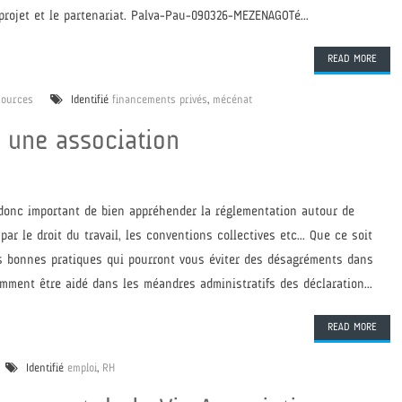
 projet et le partenariat. Palva-Pau-090326-MEZENAGOTé...
READ MORE
sources
Identifié
financements privés
,
mécénat
s une association
donc important de bien appréhender la réglementation autour de
r le droit du travail, les conventions collectives etc... Que ce soit
des bonnes pratiques qui pourront vous éviter des désagréments dans
mment être aidé dans les méandres administratifs des déclaration...
READ MORE
Identifié
emploi
,
RH