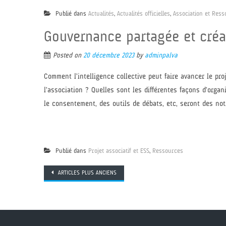
Publié dans
Actualités
,
Actualités officielles
,
Association et Res
Gouvernance partagée et créa
Posted on
20 décembre 2023
by
adminpalva
Comment l’intelligence collective peut faire avancer le proj
l’association ? Quelles sont les différentes façons d’organ
le consentement, des outils de débats, etc, seront des not
Publié dans
Projet associatif et ESS
,
Ressources
Navigation
ARTICLES PLUS ANCIENS
des
articles