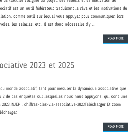
e de traduire l’origine du projet, ses valeurs et sa motivation au
ociatif est un outil fédérateur traduisant le rêve et les motivations de
ociation, comme outil sur lequel vous appuyer pour communiquer, lors
s, les salariés, etc.. Il est donc nécessaire d’y ...
READ MORE
sociative 2023 et 2025
 du monde associatif, tant pour mesurer la dynamique associative que
ir 2 de ces enquêtes sur lesquelles nous nous appuyons, qui sont une
e 2023, INJEP : chiffres-cles-vie-associative-2023Télécharger Et zoom
lécharger
READ MORE